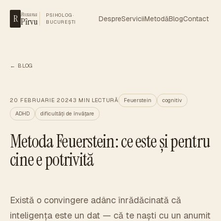
Roxana
PSIHOLOG ·
R
Despre
Servicii
Metodă
Blog
Contact
Pîrvu
BUCUREȘTI
← BLOG
20 FEBRUARIE 2024
3
MIN LECTURĂ
Feuerstein
cognitiv
ADHD
dificultăți de învățare
Metoda Feuerstein: ce este și pentru
cine e potrivită
Există o convingere adânc înrădăcinată că
inteligența este un dat — că te naști cu un anumit