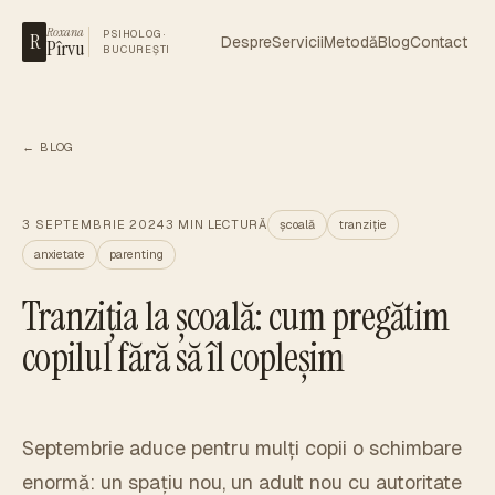
Roxana
PSIHOLOG ·
R
Despre
Servicii
Metodă
Blog
Contact
Pîrvu
BUCUREȘTI
← BLOG
3 SEPTEMBRIE 2024
3
MIN LECTURĂ
școală
tranziție
anxietate
parenting
Tranziția la școală: cum pregătim
copilul fără să îl copleșim
Septembrie aduce pentru mulți copii o schimbare
enormă: un spațiu nou, un adult nou cu autoritate