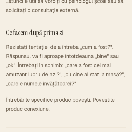
...atunci e util să vorbiți cu psihologul școlii sau să
solicitați o consultație externă.
Ce facem după prima zi
Rezistați tentației de a întreba „cum a fost?".
Răspunsul va fi aproape întotdeauna „bine" sau
„ok". Întrebați în schimb: „care a fost cel mai
amuzant lucru de azi?", „cu cine ai stat la masă?",
„care e numele învățătoarei?"
Întrebările specifice produc povești. Poveștile
produc conexiune.